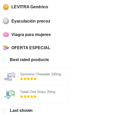
LEVITRA Genérico
Eyaculación precoz
Viagra para mujeres
OFERTA ESPECIAL
Best rated products
Sextreme Chewable 100mg
Rated
5.00
out of 5
Tadali Oral Strips 20mg
Rated
5.00
out of 5
Last shown