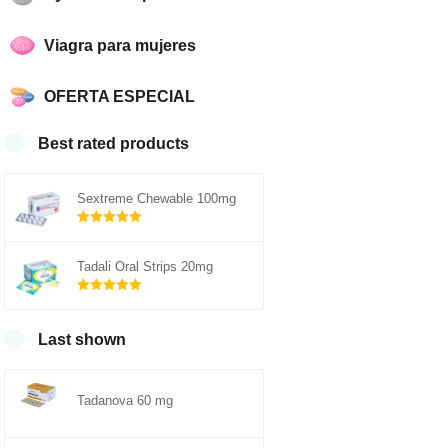
Viagra para mujeres
OFERTA ESPECIAL
Best rated products
Sextreme Chewable 100mg
Rated
5.00
out of 5
Tadali Oral Strips 20mg
Rated
5.00
out of 5
Last shown
Tadanova 60 mg