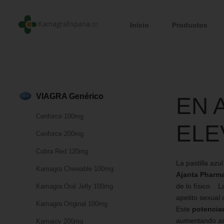
Início
Productos
VIAGRA Genérico
EN 
Cenforce 100mg
ELE
Cenforce 200mg
Cobra Red 120mg
La
pastilla azul
Kamagra Chewable 100mg
Ajanta Pharm
de lo físico. 
Kamagra Oral Jelly 100mg
apetito sexual 
Kamagra Original 100mg
Este
potencia
aumentando así
Kamajoy 200mg