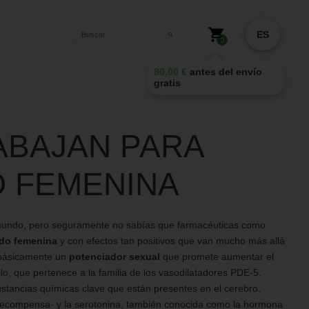
o
ES
0
80,00
€
antes del envío
gratis
ABAJAN PARA
D FEMENINA
 mundo, pero seguramente no sabías que farmacéuticas como
ido femenina
y con efectos tan positivos que van mucho más allá
 básicamente un
potenciador sexual
que promete aumentar el
filo, que pertenece a la familia de los vasodilatadores PDE-5.
ustancias químicas clave que están presentes en el cerebro,
 recompensa- y la serotonina, también conocida como la hormona