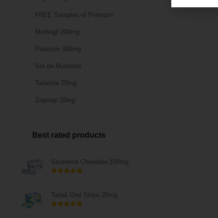
FREE Samples of Potenzin
Modvigil 200mg
Potenzin 390mg
Set de Muestras
Tadarise 20mg
Zopinap 10mg
Best rated products
Sextreme Chewable 100mg
Rated
5.00
out of 5
Tadali Oral Strips 20mg
Rated
5.00