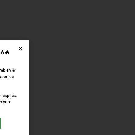
RA🔥
ambién 🌸
cupón de
 después.
s para