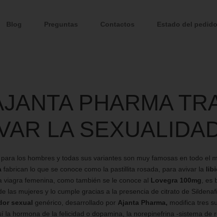
Blog
Preguntas
Contactos
Estado del pedid
AJANTA PHARMA TR
VAR LA SEXUALIDA
para los hombres y todas sus variantes son muy famosas en todo el
a
fabrican lo que se conoce como la
pastillita rosada
, para avivar la
lib
La
viagra femenina,
como también se le conoce al
Lovegra 100mg
, es
de las mujeres y lo cumple gracias a la presencia de citrato de Sildena
dor sexual
genérico, desarrollado por
Ajanta Pharma,
modifica tres s
 la hormona de la felicidad o dopamina, la norepinefrina -sistema de