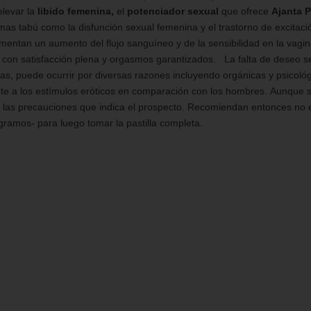
elevar la
libido femenina,
el
potenciador sexual
que ofrece
Ajanta 
mas tabú como la disfunción sexual femenina y el trastorno de excita
mentan un aumento del flujo sanguíneo y de la sensibilidad en la vagin
l con satisfacción plena y orgasmos garantizados. La falta de deseo se
ras, puede ocurrir por diversas razones incluyendo orgánicas y psicol
te a los estímulos eróticos en comparación con los hombres. Aunque s
las precauciones que indica el prospecto. Recomiendan entonces no e
igramos- para luego tomar la pastilla completa.