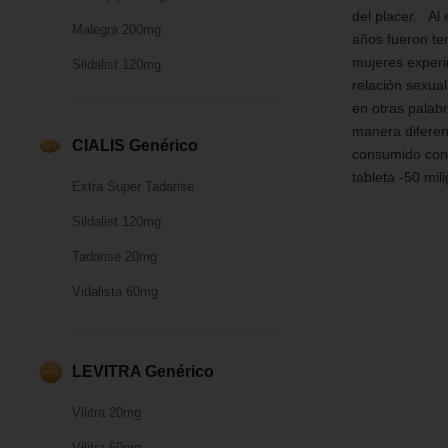
del placer. Al 
Malegra 200mg
años fueron te
mujeres experi
Sildalist 120mg
relación sexua
en otras palab
manera diferen
CIALIS Genérico
consumido con 
tableta -50 mil
Extra Super Tadarise
Sildalist 120mg
Tadarise 20mg
Vidalista 60mg
LEVITRA Genérico
Vilitra 20mg
Vilitra 60mg