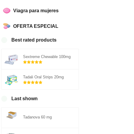
Viagra para mujeres
OFERTA ESPECIAL
Best rated products
Sextreme Chewable 100mg
Rated
5.00
out of 5
Tadali Oral Strips 20mg
Rated
5.00
out of 5
Last shown
Tadanova 60 mg