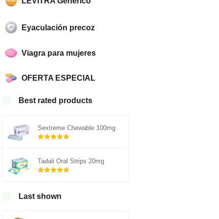
LEVITRA Genérico
Eyaculación precoz
Viagra para mujeres
OFERTA ESPECIAL
Best rated products
Sextreme Chewable 100mg
Rated
5.00
out of 5
Tadali Oral Strips 20mg
Rated
5.00
out of 5
Last shown