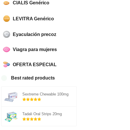
CIALIS Genérico
LEVITRA Genérico
Eyaculación precoz
Viagra para mujeres
OFERTA ESPECIAL
Best rated products
Sextreme Chewable 100mg
Rated
5.00
out of 5
Tadali Oral Strips 20mg
Rated
5.00
out of 5