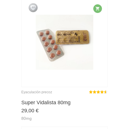
Eyaculación precoz
Rated
out
Super Vidalista 80mg
4.50
29,00
€
of 5
80mg