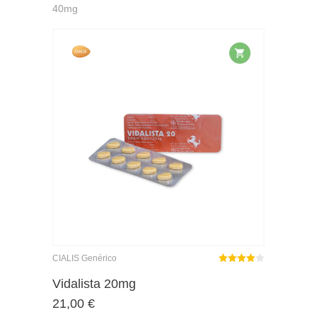
40mg
CIALIS Genérico
Rated
out
Vidalista 20mg
4.00
21,00
€
of 5