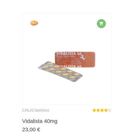
CIALIS Genérico
Rated
out
Vidalista 40mg
4.26
23,00
€
of 5