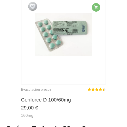
Eyaculación precoz
Rated
out
Cenforce D 100/60mg
4.50
29,00
€
of 5
160mg