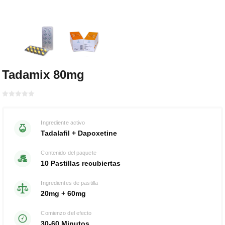
Tadamix 80mg
Bewertet
mit
von 5
0
Ingrediente activo
Tadalafil + Dapoxetine
Contenido del paquete
10 Pastillas recubiertas
Ingredientes de pastilla
20mg + 60mg
Comienzo del efecto
30-60 Minutos