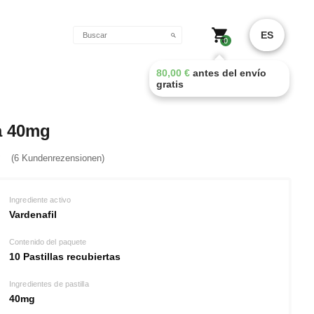
o
ES
0
80,00
€
antes del envío
gratis
ra 40mg
(6 Kundenrezensionen)
Ingrediente activo
Vardenafil
Contenido del paquete
10 Pastillas recubiertas
Ingredientes de pastilla
40mg