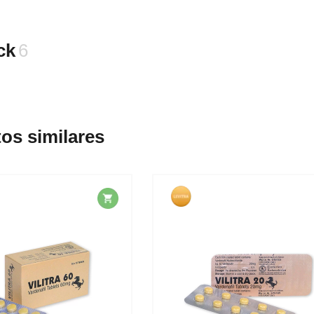
ck
6
os similares