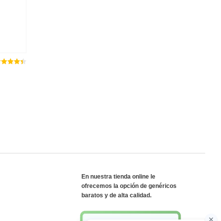
ated
out
4.40
f 5
En nuestra tienda online le
ofrecemos la opción de genéricos
baratos y de alta calidad.