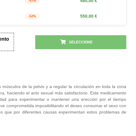
480,00
€
-47%
550,00
€
-52%
ento
SELECCIONE
os músculos de la pelvis y a regular la circulación en toda la zona
a, haciendo el acto sexual más satisfactorio. Este medicamento
dad para experimentar o mantener una erección por el tiempo
 ve comprometida imposibilitando el deseo consumar el sexo con
s que por diferentes causas experimentan estos problemas de