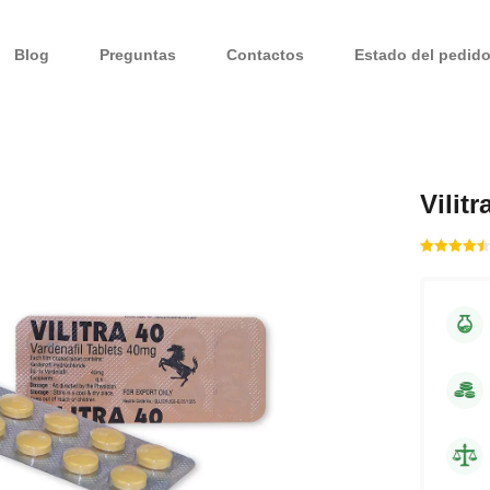
Blog
Preguntas
Contactos
Estado del pedid
Vilit
Rated
out
4.50
of 5