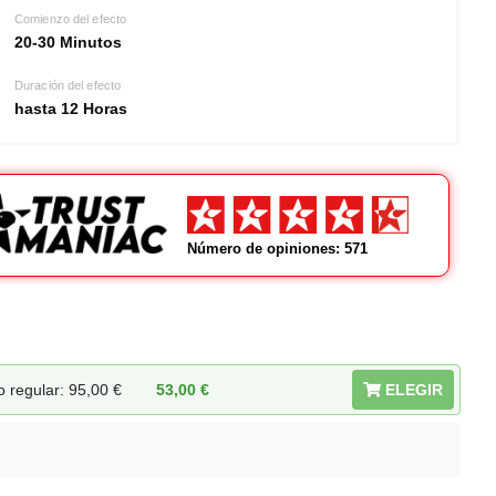
Comienzo del efecto
20-30 Minutos
Duración del efecto
hasta 12 Horas
Número de opiniones: 571
o regular: 95,00
€
53,00
€
ELEGIR