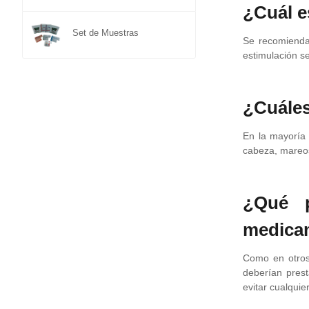
¿Cuál e
Set de Muestras
Se recomienda 
estimulación s
¿Cuáles
En la mayoría
cabeza, mareos,
¿Qué p
medica
Como en otros 
deberían pres
evitar cualquie