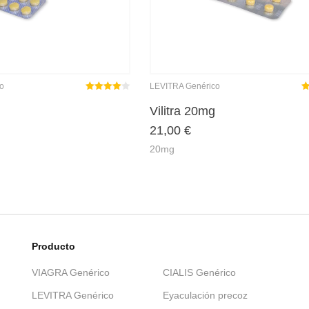
o
LEVITRA Genérico
Rated
out
R
Vilitra 20mg
4.00
21,00
€
of 5
o
20mg
Producto
VIAGRA Genérico
CIALIS Genérico
LEVITRA Genérico
Eyaculación precoz