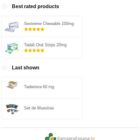
Best rated products
Sextreme Chewable 100mg
Rated
out of
5.00
Tadali Oral Strips 20mg
5
Rated
out of
5.00
Last shown
5
Tadanova 60 mg
Set de Muestras