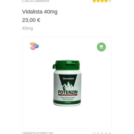
CIALIS Genérico
Rated
out
Vidalista 40mg
4.26
23,00
€
of 5
40mg
OFERTA ESPECIAL