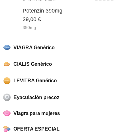
Bewertet
mit
von 5
Potenzin 390mg
0
29,00
€
390mg
VIAGRA Genérico
CIALIS Genérico
LEVITRA Genérico
Eyaculación precoz
Viagra para mujeres
OFERTA ESPECIAL