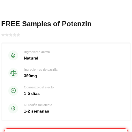
FREE Samples of Potenzin
Bewertet
mit
von 5
0
Ingrediente activo
Natural
Ingredientes de pastilla
390mg
Comienzo del efecto
1-5 días
Duración del efecto
1-2 semanas