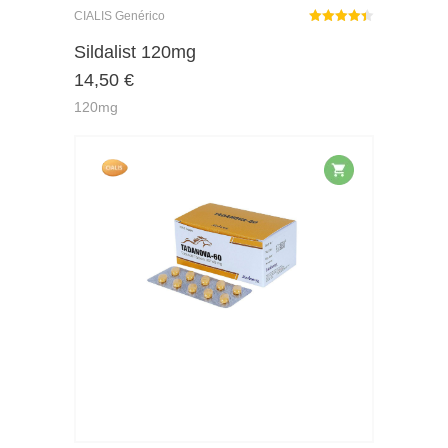
CIALIS Genérico
Rated
out
Sildalist 120mg
4.39
14,50
€
of 5
120mg