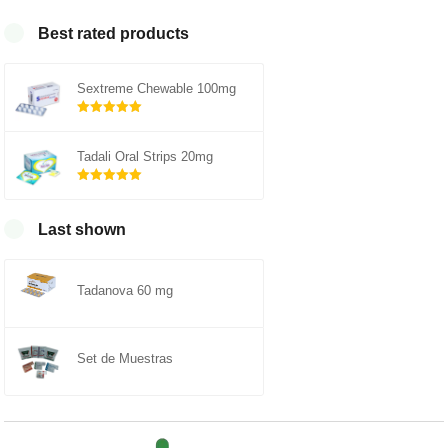
Best rated products
Sextreme Chewable 100mg
Rated
out of
5.00
Tadali Oral Strips 20mg
5
Rated
out of
5.00
Last shown
5
Tadanova 60 mg
Set de Muestras