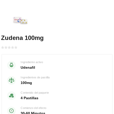
Zudena 100mg
Bewertet
mit
von 5
0
Ingrediente activo
Udenafil
Ingredientes de pastilla
100mg
Contenido del paquete
4 Pastillas
Comienzo del efecto
30-60 Minutos