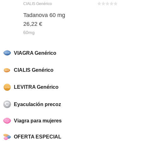
CIALIS Genérico
Bewertet
mit
von 5
Tadanova 60 mg
0
26,22
€
60mg
VIAGRA Genérico
CIALIS Genérico
LEVITRA Genérico
Eyaculación precoz
Viagra para mujeres
OFERTA ESPECIAL