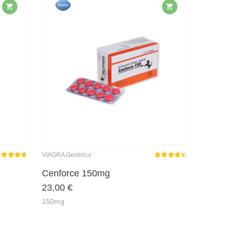
VIAGRA Genérico
ated
out
Rated
out
Cenforce 150mg
4.68
4.41
23,00
€
f 5
of 5
150mg