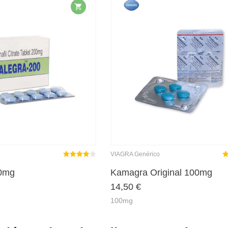
o
VIAGRA Genérico
Rated
out
R
00mg
Kamagra Original 100mg
4.00
14,50
€
of 5
o
100mg