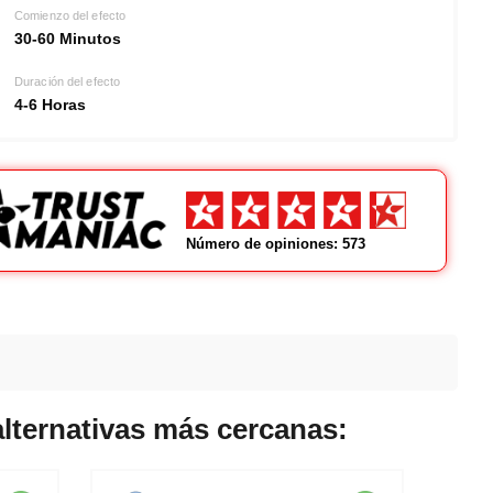
Comienzo del efecto
30-60 Minutos
Duración del efecto
4-6 Horas
Número de opiniones: 573
alternativas más cercanas: