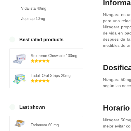
Informa
Vidalista 40mg
Nizagara es un
Zopinap 10mg
para una relac
Nizagara propor
de vida en pa
después de la 
Best rated products
medibles duran
Sextreme Chewable 100mg
Dosific
Rated
out of
5.00
Tadali Oral Strips 20mg
Nizagara 50mg 
5
según las nece
Rated
out of
5.00
5
Horario
Last shown
Nizagara 50mg 
Tadanova 60 mg
mejor evitar c