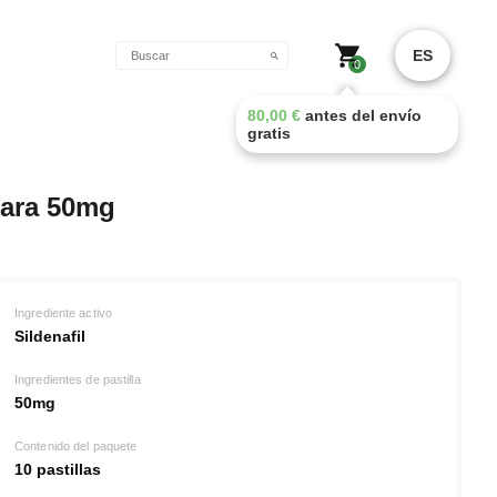
o
ES
0
80,00
€
antes del envío
gratis
gara 50mg
Ingrediente activo
Sildenafil
Ingredientes de pastilla
50mg
Contenido del paquete
10 pastillas