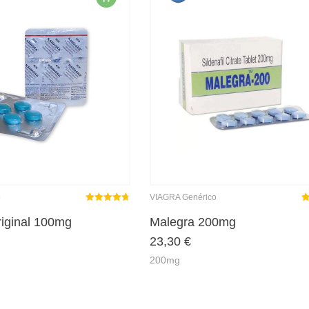
o
VIAGRA Genérico
Rated
out
R
iginal 100mg
Malegra 200mg
4.68
23,30
€
of 5
o
200mg