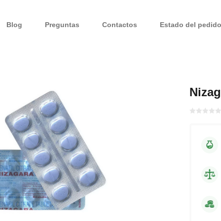
Blog
Preguntas
Contactos
Estado del pedid
Niza
Bewertet
mit
von 5
0