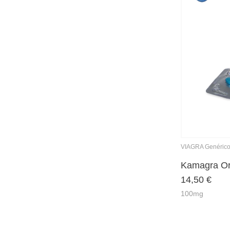
VIAGRA Genéric
Kamagra Or
14,50
€
100mg