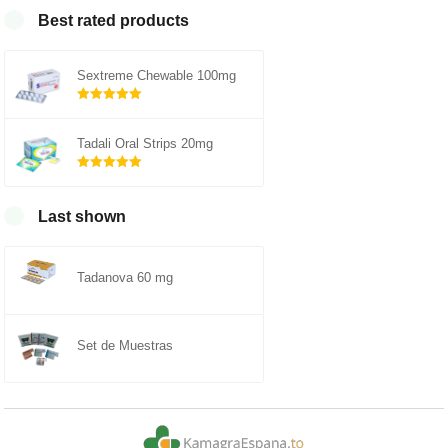
Best rated products
Sextreme Chewable 100mg
Rated
5.00
out of 5
Tadali Oral Strips 20mg
Rated
5.00
out of 5
Last shown
Tadanova 60 mg
Set de Muestras