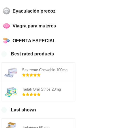
Eyaculación precoz
Viagra para mujeres
OFERTA ESPECIAL
Best rated products
Sextreme Chewable 100mg
Rated
5.00
out of 5
Tadali Oral Strips 20mg
Rated
5.00
out of 5
Last shown
Tadanova 60 mg