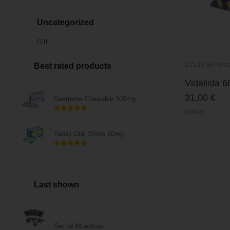
Uncategorized
Gift
CIALIS Genéric
Best rated products
Vidalista 
31,00
€
Sextreme Chewable 100mg
60mg
Rated
5.00
out of 5
Tadali Oral Strips 20mg
Rated
5.00
out of 5
Last shown
Set de Muestras