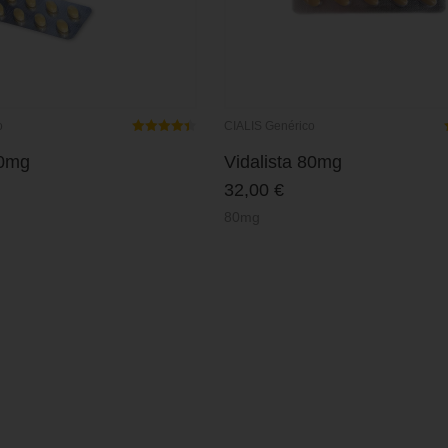
o
CIALIS Genérico
Rated
4.44
out of 5
60mg
Vidalista 80mg
32,00
€
80mg