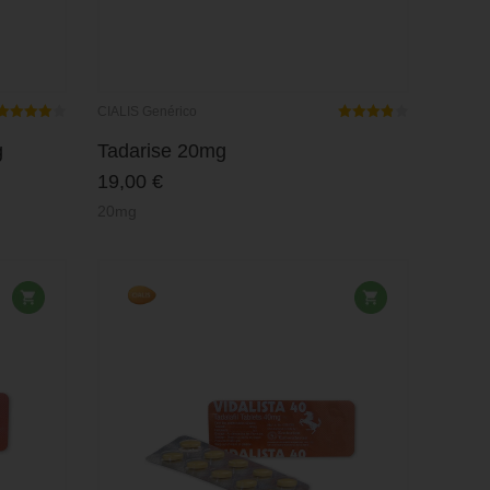
CIALIS Genérico
Rated
Rated
4.00
out
3.83
out
g
Tadarise 20mg
of 5
of 5
19,00
€
20mg