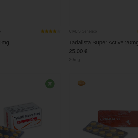
o
CIALIS Genérico
Rated
4.00
out
60mg
Tadalista Super Active 20m
of 5
25,00
€
20mg