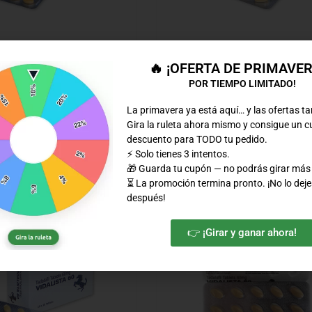
🔥 ¡OFERTA DE PRIMAVE
o
CIALIS Genérico
POR TIEMPO LIMITADO!
Rated
4.50
out of 5
40mg
Vidalista 20mg
La primavera ya está aquí… y las ofertas t
21,00
€
Gira la ruleta ahora mismo y consigue un 
descuento para TODO tu pedido.
20mg
⚡ Solo tienes 3 intentos.
🎁 Guarda tu cupón — no podrás girar más
⏳ La promoción termina pronto. ¡No lo deje
después!
👉 ¡Girar y ganar ahora!