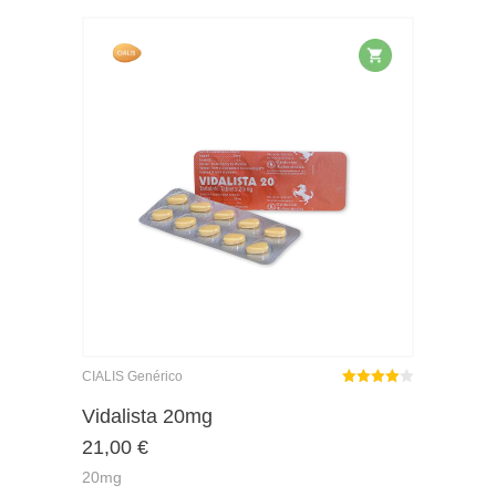
CIALIS Genérico
Rated
out
Vidalista 20mg
4.00
21,00
€
of 5
20mg