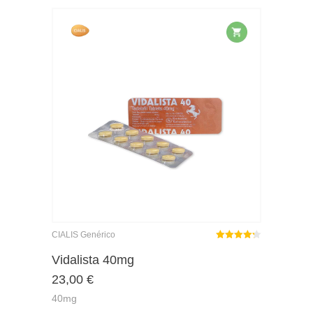
CIALIS Genérico
Rated
out
Vidalista 40mg
4.26
23,00
€
of 5
40mg