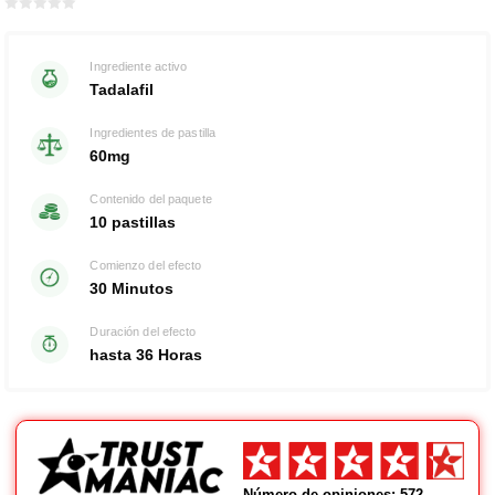
Bewertet
mit
von 5
0
Ingrediente activo
Tadalafil
Ingredientes de pastilla
60mg
Contenido del paquete
10 pastillas
Comienzo del efecto
30 Minutos
Duración del efecto
hasta 36 Horas
Número de opiniones: 572