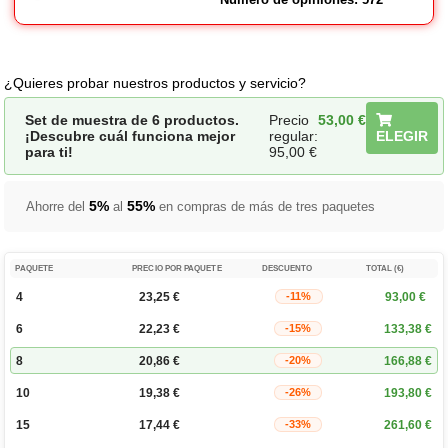
¿Quieres probar nuestros productos y servicio?
Set de muestra de 6 productos.
Precio
53,00
€
¡Descubre cuál funciona mejor
regular:
ELEGIR
para ti!
95,00
€
5%
55%
Ahorre del
al
en compras de más de tres paquetes
PAQUETE
PRECIO POR PAQUETE
DESCUENTO
TOTAL (€)
4
23,25
€
93,00
€
-11%
6
22,23
€
133,38
€
-15%
8
20,86
€
166,88
€
-20%
10
19,38
€
193,80
€
-26%
15
17,44
€
261,60
€
-33%