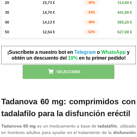
20
15,73
€
314,60
€
-40%
30
14,70
€
441,00
€
-43%
40
14,13
€
565,20
€
-46%
50
12,54
€
627,00
€
-52%
¡Suscríbete a nuestro bot en
Telegram
o
WhatsApp
y
obtén un descuento del
10%
en tu primer pedido!
SELECCIONE
Tadanova 60 mg: comprimidos con
tadalafilo para la disfunción eréctil
Tadanova 60 mg
es un medicamento a base de
tadalafilo
, utilizado
en hombres adultos para ayudar en el tratamiento de la
disfunción