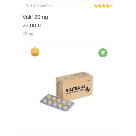
LEVITRA Genérico
Rated
out
Valif 20mg
4.33
22,00
€
of 5
20mg