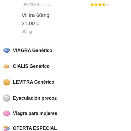
LEVITRA Genérico
Rated
out
Vilitra 60mg
4.00
31,00
€
of 5
60mg
VIAGRA Genérico
CIALIS Genérico
LEVITRA Genérico
Eyaculación precoz
Viagra para mujeres
OFERTA ESPECIAL