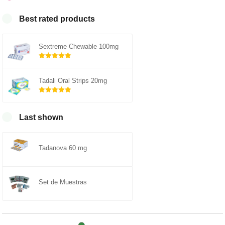
Best rated products
Sextreme Chewable 100mg
Rated
out of
5.00
Tadali Oral Strips 20mg
5
Rated
out of
5.00
Last shown
5
Tadanova 60 mg
Set de Muestras