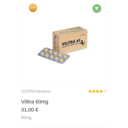
LEVITRA Genérico
Rated
out
Vilitra 60mg
4.00
31,00
€
of 5
60mg