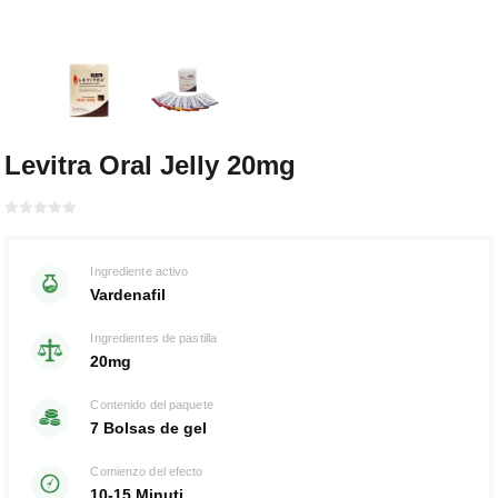
Levitra Oral Jelly 20mg
Bewertet
mit
von 5
0
Ingrediente activo
Vardenafil
Ingredientes de pastilla
20mg
Contenido del paquete
7 Bolsas de gel
Comienzo del efecto
10-15 Minuti