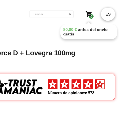
o
ES
0
80,00
€
antes del envío
gratis
rce D + Lovegra 100mg
Número de opiniones: 572