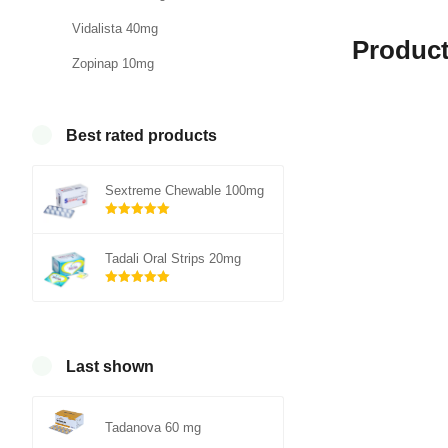
Vidalista 40mg
Product
Zopinap 10mg
Best rated products
Sextreme Chewable 100mg
Rated
out of
5.00
Tadali Oral Strips 20mg
5
Rated
out of
5.00
5
Last shown
Tadanova 60 mg