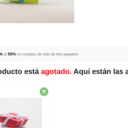
5%
55%
al
en compras de más de tres paquetes
oducto está
agotado.
Aquí están las 