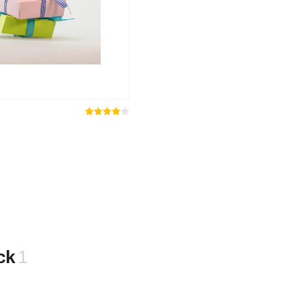
Rated
out
4.00
of 5
ck
1