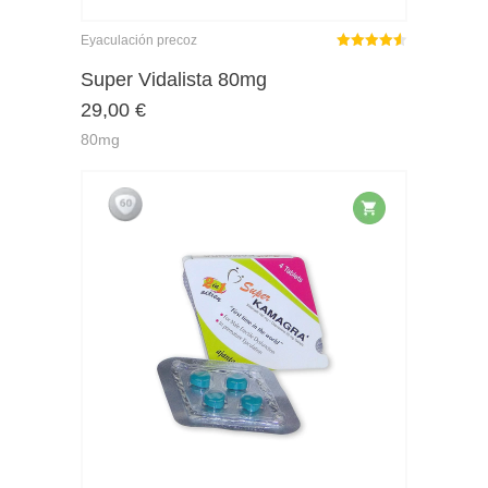
Eyaculación precoz
Rated
out
Super Vidalista 80mg
4.50
29,00
€
of 5
80mg