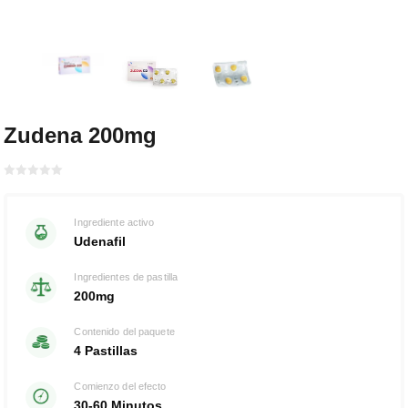
Zudena 200mg
Bewertet
mit
von 5
0
Ingrediente activo
Udenafil
Ingredientes de pastilla
200mg
Contenido del paquete
4 Pastillas
Comienzo del efecto
30-60 Minutos