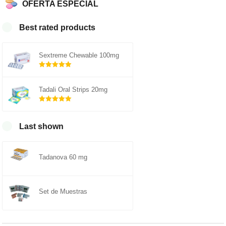
OFERTA ESPECIAL
Best rated products
Sextreme Chewable 100mg
Rated
out of
5.00
Tadali Oral Strips 20mg
5
Rated
out of
5.00
Last shown
5
Tadanova 60 mg
Set de Muestras