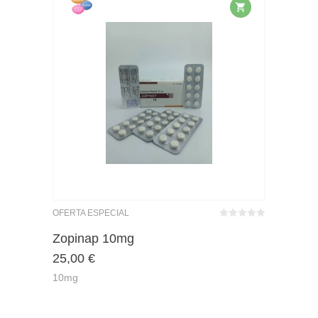
OFERTA ESPECIAL
Bewertet
mit
von 5
Zopinap 10mg
0
25,00
€
10mg