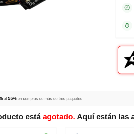
5%
55%
al
en compras de más de tres paquetes
oducto está
agotado.
Aquí están las 