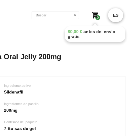
o
ES
0
80,00
€
antes del envío
gratis
 Oral Jelly 200mg
Ingrediente activo
Sildenafil
Ingredientes de pastilla
200mg
Contenido del paquete
7 Bolsas de gel