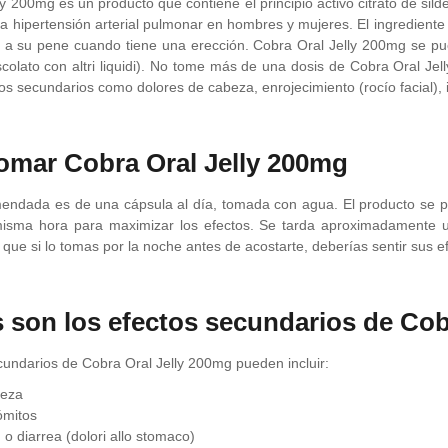
y 200mg es un producto que contiene el principio activo citrato de sildena
la hipertensión arterial pulmonar en hombres y mujeres. El ingredient
e a su pene cuando tiene una erección. Cobra Oral Jelly 200mg se pu
olato con altri liquidi). No tome más de una dosis de Cobra Oral Je
tos secundarios como dolores de cabeza, enrojecimiento (rocío facial),
mar Cobra Oral Jelly 200mg
endada es de una cápsula al día, tomada con agua. El producto se 
 misma hora para maximizar los efectos. Se tarda aproximadamente 
o que si lo tomas por la noche antes de acostarte, deberías sentir sus 
 son los efectos secundarios de Cob
cundarios de Cobra Oral Jelly 200mg pueden incluir:
beza
ómitos
 o diarrea (dolori allo stomaco)