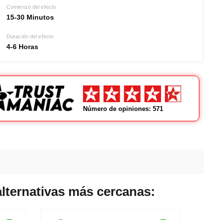
Comienzo del efecto
15-30 Minutos
Duración del efecto
4-6 Horas
Número de opiniones: 571
alternativas más cercanas: