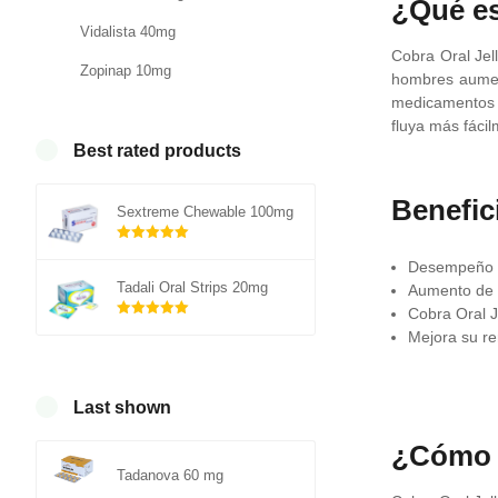
¿Qué es
Vidalista 40mg
Cobra Oral Jell
Zopinap 10mg
hombres aument
medicamentos c
fluya más fáci
Best rated products
Benefic
Sextreme Chewable 100mg
Rated
out of
Desempeño 
5.00
Tadali Oral Strips 20mg
Aumento de l
Cobra Oral J
5
Rated
out of
Mejora su re
5.00
5
Last shown
¿Cómo f
Tadanova 60 mg