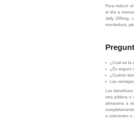
Para reducir e
al día a menos
Jelly 200mg, c
mordedura; pér
Pregunt
¿Cuál es la
¿Es seguro 
¿Cuánto tiem
Las ventajas
Los beneficios
otra píldora o
almacena a te
completamente 
a colorantes o