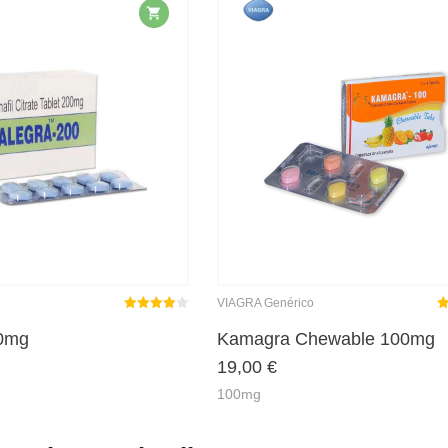
o
VIAGRA Genérico
Rated
out
R
00mg
Kamagra Chewable 100mg
4.00
19,00
€
of 5
o
100mg