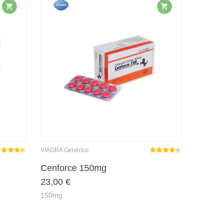
VIAGRA Genérico
ated
out
Rated
out
Cenforce 150mg
4.42
4.41
23,00
€
f 5
of 5
150mg