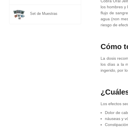
Cobra Oral Jell
los hombres y 
flujo de sangr
Set de Muestras
agua (non mesc
riesgo de efec
Cómo to
La dosis recom
los días a la
ingerido, por l
¿Cuáles
Los efectos se
Dolor de ca
náuseas y v
Constipación