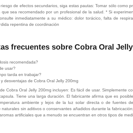
l riesgo de efectos secundarios, siga estas pautas: Tomar sólo como 
 que sea recomendado por un profesional de la salud. * Si experime
onsulte inmediatamente a su médico: dolor torácico, falta de respirac
dida repentina de coordinación
as frecuentes sobre Cobra Oral Jell
 dosis recomendada?
de usar?
po tarda en trabajar?
 y desventajas de Cobra Oral Jelly 200mg
 de Cobra Oral Jelly 200mg incluyen: Es fácil de usar. Simplemente co
 capsula. Tiene una larga duración. El fabricante afirma que es posi
mperatura ambiente y lejos de la luz solar directa o de fuentes d
naturales sin aditivos o conservantes añadidos durante la fabricación;
 aromas artificiales que a menudo se encuentran en otros tipos de med