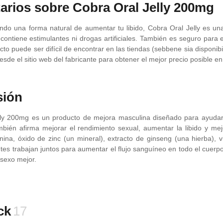
rios sobre Cobra Oral Jelly 200mg
ndo una forma natural de aumentar tu libido, Cobra Oral Jelly es 
 contiene estimulantes ni drogas artificiales. También es seguro para
to puede ser difícil de encontrar en las tiendas (sebbene sia disponib
sde el sitio web del fabricante para obtener el mejor precio posible en
sión
lly 200mg es un producto de mejora masculina diseñado para ayuda
bién afirma mejorar el rendimiento sexual, aumentar la libido y mej
inina, óxido de zinc (un mineral), extracto de ginseng (una hierba), 
tes trabajan juntos para aumentar el flujo sanguíneo en todo el cuerpo
 sexo mejor.
ck
17