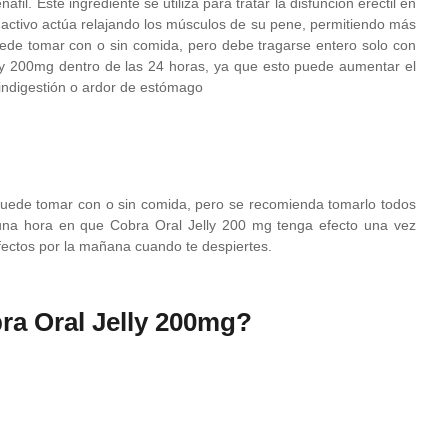
fil. Este ingrediente se utiliza para tratar la disfunción eréctil en
e activo actúa relajando los músculos de su pene, permitiendo más
ede tomar con o sin comida, pero debe tragarse entero solo con
lly 200mg dentro de las 24 horas, ya que esto puede aumentar el
 indigestión o ardor de estómago
puede tomar con o sin comida, pero se recomienda tomarlo todos
una hora en que Cobra Oral Jelly 200 mg tenga efecto una vez
efectos por la mañana cuando te despiertes.
ra Oral Jelly 200mg?