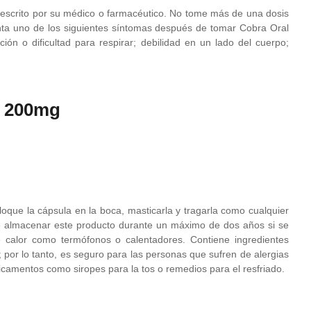
prescrito por su médico o farmacéutico. No tome más de una dosis
nta uno de los siguientes síntomas después de tomar Cobra Oral
ión o dificultad para respirar; debilidad en un lado del cuerpo;
y 200mg
loque la cápsula en la boca, masticarla y tragarla como cualquier
ble almacenar este producto durante un máximo de dos años si se
e calor como termófonos o calentadores. Contiene ingredientes
 por lo tanto, es seguro para las personas que sufren de alergias
icamentos como siropes para la tos o remedios para el resfriado.