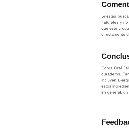
Comenta
Si estás busca
naturales y no
que este produc
directamente de
Conclu
Cobra Oral Je
duraderos. Tam
incluyen L-arg
estos ingredien
en general, un
Feedba