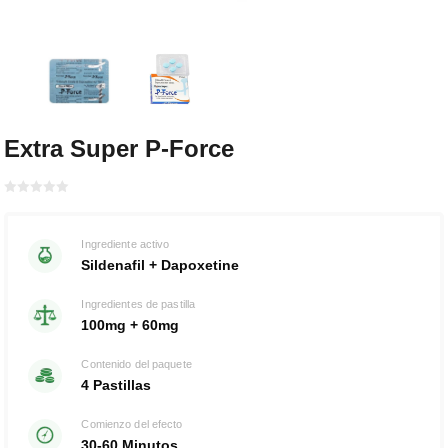
Extra Super P-Force
Bewertet
mit
von 5
0
Ingrediente activo
Sildenafil + Dapoxetine
Ingredientes de pastilla
100mg + 60mg
Contenido del paquete
4 Pastillas
Comienzo del efecto
30-60 Minutos