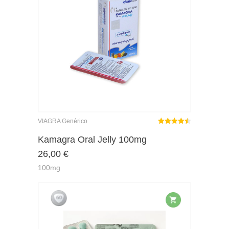
VIAGRA Genérico
Rated
out
Kamagra Oral Jelly 100mg
4.48
26,00
€
of 5
100mg