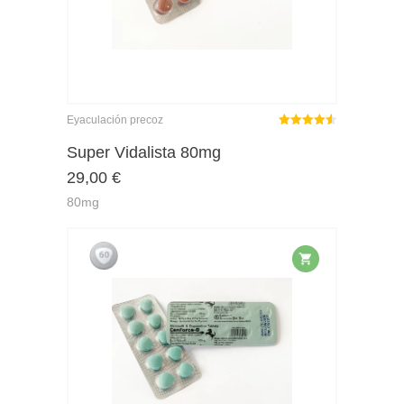
Eyaculación precoz
Rated
out
Super Vidalista 80mg
4.50
29,00
€
of 5
80mg