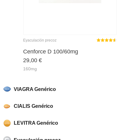
Eyaculación precoz
Rated
out
Cenforce D 100/60mg
4.50
29,00
€
of 5
160mg
VIAGRA Genérico
CIALIS Genérico
LEVITRA Genérico