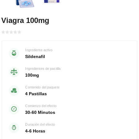
Viagra 100mg
Bewertet
mit
von 5
0
Ingrediente activo
Sildenafil
Ingredientes de pastilla
100mg
Contenido del paquete
4 Pastillas
Comienzo del efecto
30-60 Minutos
Duración del efecto
4-6 Horas