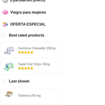
Eyaculación precoz
Viagra para mujeres
OFERTA ESPECIAL
Best rated products
Sextreme Chewable 100mg
Rated
out of
5.00
Tadali Oral Strips 20mg
5
Rated
out of
5.00
Last shown
5
Tadanova 60 mg